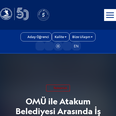
Erişilebilirlik menüsünü açmak için CTRL + U tuşlarını kullanabilirs
Aday Öğrenci
Kalite
Bize Ulaşın
EN
Sayfayı karart/aç
Rektörlük
OMÜ ile Atakum
Belediyesi Arasında İş