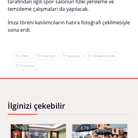
tarafından ilgili spor salonun fiziki yenileme ve
temizleme çalışmaları da yapılacak.
İmza töreni katılımcıların hatıra fotoğrafı çekilmesiyle
sona erdi.
OMU
ATAKUM
Samsun
FATMA AYDIN
Protokol
İlginizi çekebilir
789
678