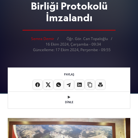
Birliği Protokolü
İmzalandı
Semra Demir
Öğr. Gör. Can Topaloğlu
16 Ekim 2024, Çarşamba - 09:34
Güncelleme: 17 Ekim 2024, Perşembe - 09:55
PAYLAŞ
DİNLE