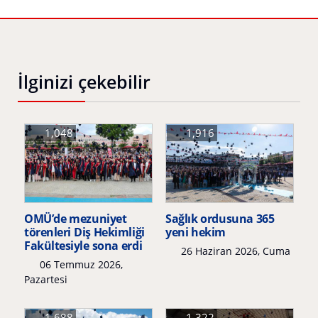
İlginizi çekebilir
1,048
1,916
OMÜ’de mezuniyet
Sağlık ordusuna 365
törenleri Diş Hekimliği
yeni hekim
Fakültesiyle sona erdi
26 Haziran 2026, Cuma
06 Temmuz 2026,
Pazartesi
1,688
1,322