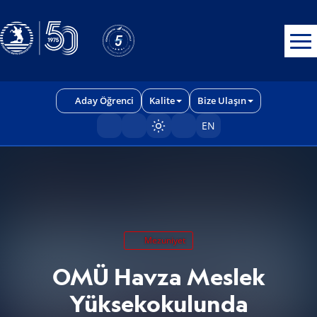
Erişilebilirlik menüsünü açmak için CTRL + U tuşlarını kullanabilirs
Aday Öğrenci
Kalite
Bize Ulaşın
EN
Sayfayı karart/aç
Mezuniyet
OMÜ Havza Meslek
Yüksekokulunda