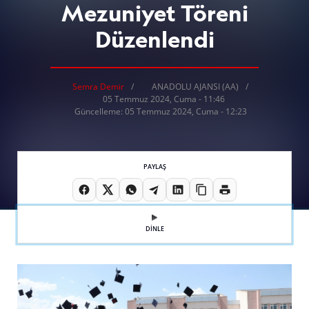
Mezuniyet Töreni
Düzenlendi
Semra Demir
ANADOLU AJANSI (AA)
05 Temmuz 2024, Cuma - 11:46
Güncelleme: 05 Temmuz 2024, Cuma - 12:23
PAYLAŞ
DİNLE