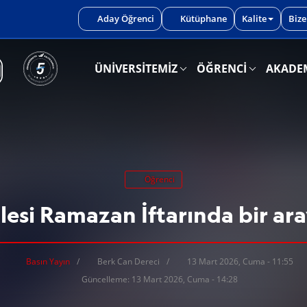
iniz.
Aday Öğrenci
Kütüphane
Kalite
Bize
ÜNİVERSİTEMİZ
ÖĞRENCİ
AKADE
Öğrenci
esi Ramazan İftarında bir ara
Basın Yayın
Berk Can Dereci
13 Mart 2026, Cuma - 11:55
Güncelleme: 13 Mart 2026, Cuma - 14:28