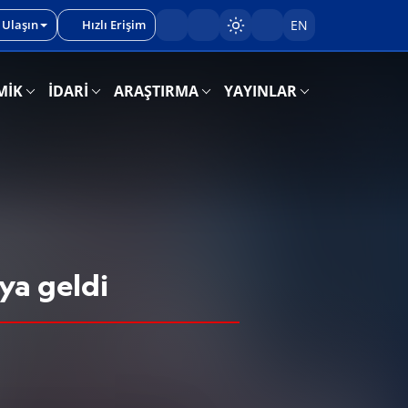
 Ulaşın
Hızlı Erişim
EN
Sayfayı karart/aç
MİK
İDARİ
ARAŞTIRMA
YAYINLAR
ya geldi