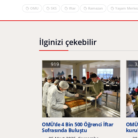
OMU
SKS
Iftar
Ramazan
Yaşam Merkez
İlginizi çekebilir
919
3
OMÜ’de 4 Bin 500 Öğrenci İftar
OMÜ’
Sofrasında Buluştu
kuru