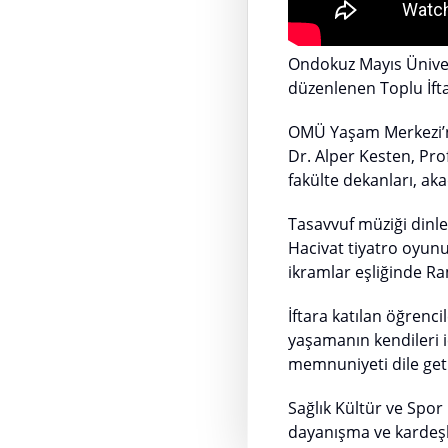
Ondokuz Mayıs Üniver
düzenlenen Toplu İfta
OMÜ Yaşam Merkezi’nd
Dr. Alper Kesten, Pro
fakülte dekanları, aka
Tasavvuf müziği dinlet
Hacivat tiyatro oyun
ikramlar eşliğinde R
İftara katılan öğrenc
yaşamanın kendileri 
memnuniyeti dile geti
Sağlık Kültür ve Spor
dayanışma ve kardeşl