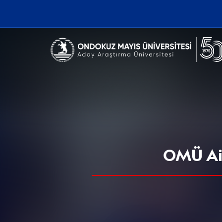
Erişilebilirlik menüsünü açmak için CTRL + U tuşlarını kullanabilirs
OMÜ Ail