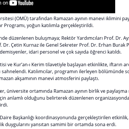
sitesi (OMÜ) tarafından Ramazan ayının manevi iklimini pa
r Programı, yoğun katılımla gerçekleştirildi.
e düzenlenen buluşmaya; Rektör Yardımcıları Prof. Dr. Ayş
f. Dr. Çetin Kurnaz ile Genel Sekreter Prof. Dr. Erhan Burak P
demisyenler, idari personel ve çok sayıda öğrenci katıldı.
isi ve Kur’an-ı Kerim tilavetiyle başlayan etkinlikte, iftarın 
u sahnelendi. Katılımcılar, programın ilerleyen bölümünde 
amazan akşamının manevi atmosferini paylaştı.
iler, üniversite ortamında Ramazan ayının birlik ve paylaşma 
için anlamlı olduğunu belirterek düzenlenen organizasyond
rdi.
 Daire Başkanlığı koordinasyonunda gerçekleştirilen etkinlik
ik duygularını yansıtan samimi bir ortamda sona erdi.