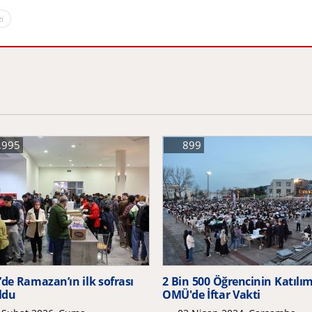
i
,995
899
de Ramazan’ın ilk sofrası
2 Bin 500 Öğrencinin Katılım
ldu
OMÜ'de İftar Vakti