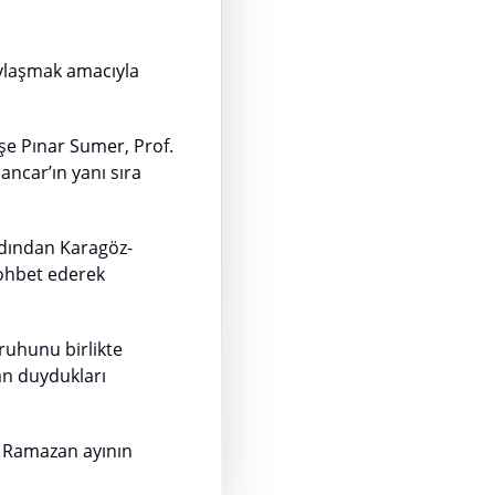
ylaşmak amacıyla
e Pınar Sumer, Prof.
ancar’ın yanı sıra
ardından Karagöz-
sohbet ederek
ruhunu birlikte
an duydukları
, Ramazan ayının