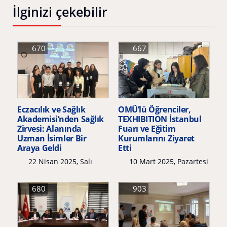
İlginizi çekebilir
670
667
Eczacılık ve Sağlık
OMÜ’lü Öğrenciler,
Akademisi’nden Sağlık
TEXHIBITION İstanbul
Zirvesi: Alanında
Fuarı ve Eğitim
Uzman İsimler Bir
Kurumlarını Ziyaret
Araya Geldi
Etti
22 Nisan 2025, Salı
10 Mart 2025, Pazartesi
680
903