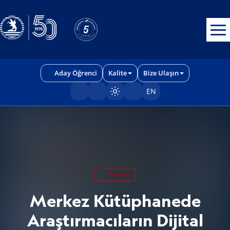
Erişilebilirlik menüsünü açmak için CTRL + U tuşlarını kullanabilirs
Aday Öğrenci
Kalite
Bize Ulaşın
EN
Sayfayı karart/aç
Kariyer
Merkez Kütüphanede
Araştırmacıların Dijital