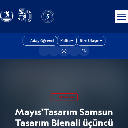
Erişilebilirlik menüsünü açmak için CTRL + U tuşlarını kullanabilirs
Aday Öğrenci
Kalite
Bize Ulaşın
EN
Sayfayı karart/aç
Akademik
Mayıs'Tasarım Samsun
Tasarım Bienali üçüncü