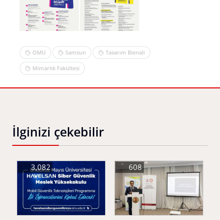
OMU
Samsun
Tasarım Bienali
Mimarlık Fakültesi
İlginizi çekebilir
3,082
608