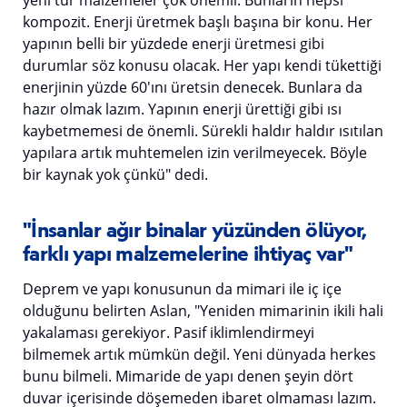
yeni tür malzemeler çok önemli. Bunların hepsi
kompozit. Enerji üretmek başlı başına bir konu. Her
yapının belli bir yüzdede enerji üretmesi gibi
durumlar söz konusu olacak. Her yapı kendi tükettiği
enerjinin yüzde 60'ını üretsin denecek. Bunlara da
hazır olmak lazım. Yapının enerji ürettiği gibi ısı
kaybetmemesi de önemli. Sürekli haldır haldır ısıtılan
yapılara artık muhtemelen izin verilmeyecek. Böyle
bir kaynak yok çünkü" dedi.
"İnsanlar ağır binalar yüzünden ölüyor,
farklı yapı malzemelerine ihtiyaç var"
Deprem ve yapı konusunun da mimari ile iç içe
olduğunu belirten Aslan, "Yeniden mimarinin ikili hali
yakalaması gerekiyor. Pasif iklimlendirmeyi
bilmemek artık mümkün değil. Yeni dünyada herkes
bunu bilmeli. Mimaride de yapı denen şeyin dört
duvar içerisinde döşemeden ibaret olmaması lazım.