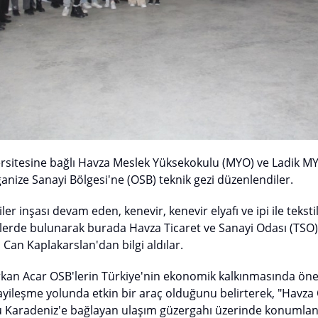
sitesine bağlı Havza Meslek Yüksekokulu (MYO) ve Ladik M
anize Sanayi Bölgesi'ne (OSB) teknik gezi düzenlendiler.
r inşası devam eden, kenevir, kenevir elyafı ve ipi ile teksti
elerde bulunarak burada Havza Ticaret ve Sanayi Odası (TSO
üp Can Kaplakarslan'dan bilgi aldılar.
kan Acar OSB'lerin Türkiye'nin ekonomik kalkınmasında önem
ileşme yolunda etkin bir araç olduğunu belirterek, "Havza
yu Karadeniz'e bağlayan ulaşım güzergahı üzerinde konumla