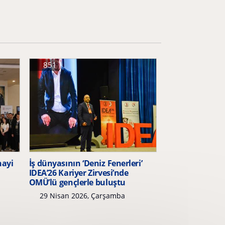
851
nayi
İş dünyasının ‘Deniz Fenerleri’
IDEA’26 Kariyer Zirvesi’nde
OMÜ’lü gençlerle buluştu
29 Nisan 2026, Çarşamba