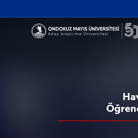
Erişilebilirlik menüsünü açmak için CTRL + U tuşlarını kullanabilirs
Hav
Öğrenc