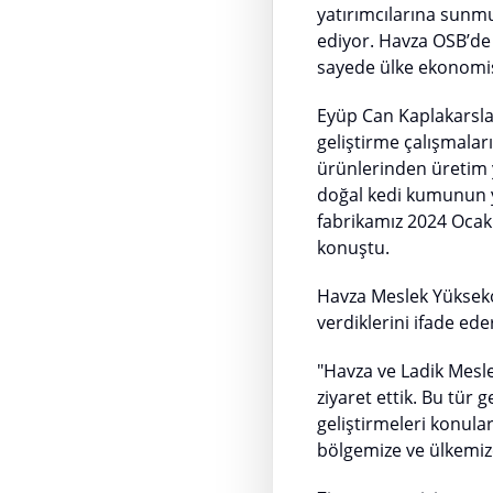
yatırımcılarına sunmu
ediyor. Havza OSB’de 
sayede ülke ekonomis
Eyüp Can Kaplakarslan
geliştirme çalışmalar
ürünlerinden üretim y
doğal kedi kumunun ya
fabrikamız 2024 Ocak 
konuştu.
Havza Meslek Yükseko
verdiklerini ifade ede
"Havza ve Ladik Mesl
ziyaret ettik. Bu tür 
geliştirmeleri konular
bölgemize ve ülkemiz