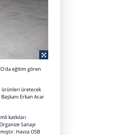
YO'da eğitim gören
l ürünleri üretecek
) Başkanı Erkan Acar
li katkıları
 Organize Sanayi
nmıştır. Havza OSB