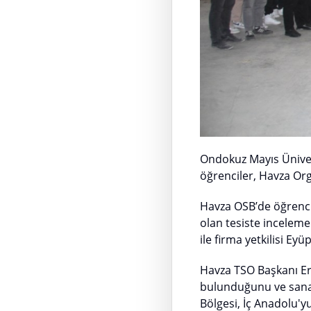
Ondokuz Mayıs Üniver
öğrenciler, Havza Org
Havza OSB’de öğrencile
olan tesiste incelem
ile firma yetkilisi Ey
Havza TSO Başkanı Er
bulunduğunu ve sanay
Bölgesi, İç Anadolu'