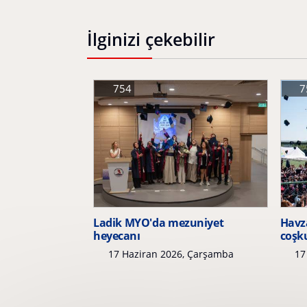
İlginizi çekebilir
754
7
Ladik MYO'da mezuniyet
Havz
heyecanı
coşk
17 Haziran 2026, Çarşamba
17