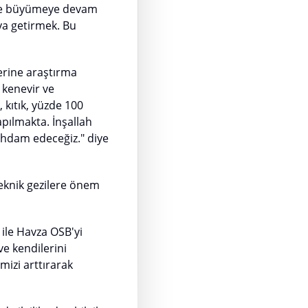
ü ve büyümeye devam
ya getirmek. Bu
erine araştırma
 kenevir ve
 kıtık, yüzde 100
apılmakta. İnşallah
tihdam edeceğiz." diye
eknik gezilere önem
ile Havza OSB'yi
ve kendilerini
mizi arttırarak