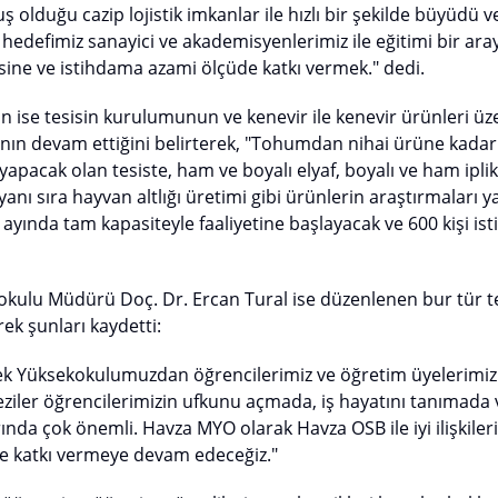
ş olduğu cazip lojistik imkanlar ile hızlı bir şekilde büyüd
hedefimiz sanayici ve akademisyenlerimiz ile eğitimi bir ara
ine ve istihdama azami ölçüde katkı vermek." dedi.
 ise tesisin kurulumunun ve kenevir ile kenevir ürünleri üz
ının devam ettiğini belirterek, "Tohumdan nihai ürüne kadar
apacak olan tesiste, ham ve boyalı elyaf, boyalı ve ham iplik,
nı sıra hayvan altlığı üretimi gibi ürünlerin araştırmaları y
ayında tam kapasiteyle faaliyetine başlayacak ve 600 kişi is
kulu Müdürü Doç. Dr. Ercan Tural ise düzenlenen bur tür t
rek şunları kaydetti:
ek Yüksekokulumuzdan öğrencilerimiz ve öğretim üyelerimiz 
geziler öğrencilerimizin ufkunu açmada, iş hayatını tanımada 
ında çok önemli. Havza MYO olarak Havza OSB ile iyi ilişkileri
e katkı vermeye devam edeceğiz."