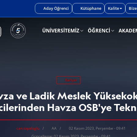
iniz.
Aday Öğrenci
Kütüphane
Kalite
Bize
ÜNİVERSİTEMİZ
ÖĞRENCİ
AKADE
Kariyer
za ve Ladik Meslek Yükseko
ilerinden Havza OSB'ye Tekn
can.topaloglu
AA
02 Kasım 2023, Perşembe - 09:41
Güncelleme: 02 Kasım 2023, Perşembe - 09:41