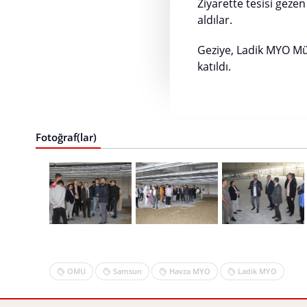
Ziyarette tesisi gezen
aldılar.
Geziye, Ladik MYO Müd
katıldı.
Fotoğraf(lar)
OMU
Samsun
Havza MYO
Ladik MYO