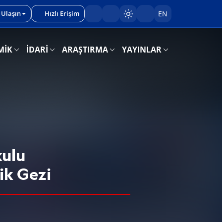
 Ulaşın
Hızlı Erişim
EN
Sayfayı karart/aç
MİK
İDARİ
ARAŞTIRMA
YAYINLAR
kulu
ik Gezi