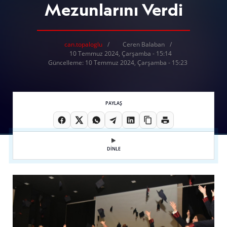
Mezunlarını Verdi
can.topaloglu
Ceren Balaban
10 Temmuz 2024, Çarşamba - 15:14
Güncelleme: 10 Temmuz 2024, Çarşamba - 15:23
PAYLAŞ
DİNLE