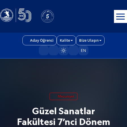
Erişilebilirlik menüsünü açmak için CTRL + U tuşlarını kullanabilirs
Aday Öğrenci
Kalite
Bize Ulaşın
EN
Sayfayı karart/aç
Mezuniyet
Güzel Sanatlar
Fakültesi 7’nci Dönem