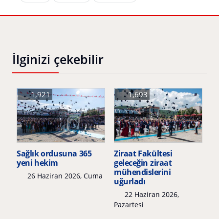
İlginizi çekebilir
1,921
1,693
Sağlık ordusuna 365
Ziraat Fakültesi
yeni hekim
geleceğin ziraat
mühendislerini
26 Haziran 2026, Cuma
uğurladı
22 Haziran 2026,
Pazartesi