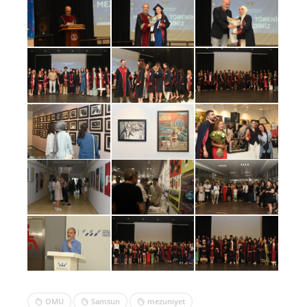
OMU
Samsun
mezuniyet