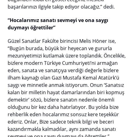
başarılarınızı ilgiyle takip ediyor olacağız.” dedi.
“Hocalarımız sanatı sevmeyi ve ona saygı
duymayı öğrettiler”
Güzel Sanatlar Fakülte birincisi Melis Höner ise,
“Bugün burada, büyük bir heyecan ve gururla
mezuniyetimizi kutlamak üzere toplandık. Öncelikle,
bizlere modern Türkiye Cumhuriyeti’ni armağan
eden, sanata ve sanatçıya verdiği değerle bizlere
ilham kaynağı olan Gazi Mustafa Kemal Atatürk’ü
saygı ve minnetle anmak istiyorum. Onun ‘Sanatsız
kalan bir milletin hayat damarlarından biri kopmuş
demektir’ sözü, bizlere sanatın nedenle önemli
olduğunu bir kez daha hatırlatıyor. Bu yolda bize
rehberlik eden hocalarımız sonsuz kere teşekkür
ederiz. Onlar, Bize sadece teknik bilgi ve beceri
kazandırmakla kalmadılar, aynı zamanda sanatı
sevmeyi ve ona saygı duymayı da öğrettiler.”