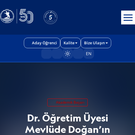
Erişilebilirlik menüsünü açmak için CTRL + U tuşlarını kullanabilirs
Aday Öğrenci
Kalite
Bize Ulaşın
EN
Sayfayı karart/aç
Akademik Başarı
Dr. Öğretim Üyesi
Mevlüde Doğan’ın