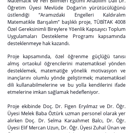
Matematik ve Fen Bilimleri Eğitimi Anabilim Dalı Dr.
Öğretim Üyesi Mevlüde Doğan’ın yürütücülüğünü
üstlendiği “Aramızdaki Engelleri Kaldıralım
Matematikle Barışalım” başlıklı proje, TÜBİTAK 4008
Özel Gereksinimli Bireylere Yöenlik Kapsayıcı Toplum
Uygulamaları Destekleme Programı kapsamında
desteklenmeye hak kazandı.
Proje kapsamında, özel öğrenme güçlüğü tanısı
almış ortaokul öğrencilerini matematiksel yönden
desteklemek, matematiğe yönelik motivasyon ve
inançlarını olumlu yönde geliştirmek; matematiksel
dili kullanabilmelerine ve bu yolla kendilerini ifade
etmelerine imkan sağlamak hedefleniyor.
Proje ekibinde Doç. Dr. Figen Eryılmaz ve Dr. Öğr.
Üyesi Melek Baba Öztürk uzman personel olarak yer
alırken Doç. Dr. Selma Karaahmet Balcı, Dr. Öğr.
Üyesi Elif Mercan Uzun, Dr. Öğr. Üyesi Zuhal Ünan ve