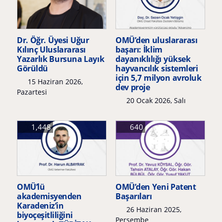
Dr. Öğr. Üyesi Uğur
OMÜ’den uluslararası
Kılınç Uluslararası
başarı: İklim
Yazarlık Bursuna Layık
dayanıklılığı yüksek
Görüldü
hayvancılık sistemleri
için 5,7 milyon avroluk
15 Haziran 2026,
dev proje
Pazartesi
20 Ocak 2026, Salı
1,448
640
OMÜ’lü
OMÜ’den Yeni Patent
akademisyenden
Başarıları
Karadeniz’in
26 Haziran 2025,
biyoçeşitliliğini
Perşembe