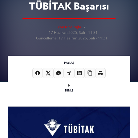
TÜBİTAK Başarısı
can.topaloglu
17 Haziran 2025, Salı - 11:31
Güncelleme: 17 Haziran 2025, Salı - 11:31
PAYLAŞ
DİNLE