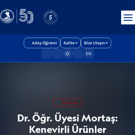
Erişilebilirlik menüsünü açmak için CTRL + U tuşlarını kullanabilirs
Aday Öğrenci
Kalite
Bize Ulaşın
EN
Sayfayı karart/aç
Araştırma
Dr. Öğr. Üyesi Mortaş:
Kenevirli Ürünler