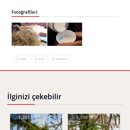
Fotoğraf(lar)
OMU
SÜT
kenevir
İlginizi çekebilir
1,201
1,109