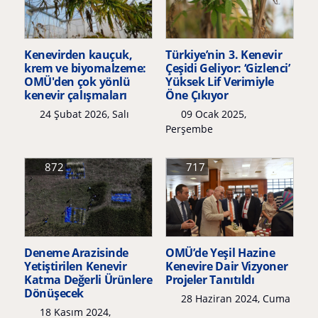
Kenevirden kauçuk,
Türkiye’nin 3. Kenevir
krem ve biyomalzeme:
Çeşidi Geliyor: ‘Gizlenci’
OMÜ'den çok yönlü
Yüksek Lif Verimiyle
kenevir çalışmaları
Öne Çıkıyor
24 Şubat 2026, Salı
09 Ocak 2025,
Perşembe
872
717
Deneme Arazisinde
OMÜ’de Yeşil Hazine
Yetiştirilen Kenevir
Kenevire Dair Vizyoner
Katma Değerli Ürünlere
Projeler Tanıtıldı
Dönüşecek
28 Haziran 2024, Cuma
18 Kasım 2024,