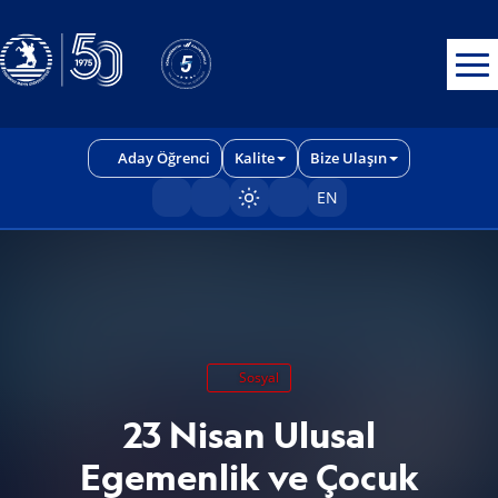
Erişilebilirlik menüsünü açmak için CTRL + U tuşlarını kullanabilirs
Aday Öğrenci
Kalite
Bize Ulaşın
EN
Sayfayı karart/aç
Sosyal
23 Nisan Ulusal
Egemenlik ve Çocuk