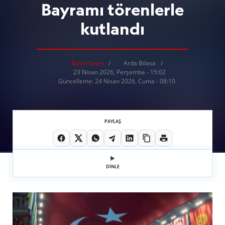
Bayramı törenlerle
kutlandı
Basın Yayın
Arda Bilasa
23 Nisan 2026, Perşembe - 15:02
Güncelleme: 24 Nisan 2026, Cuma - 08:10
PAYLAŞ
DİNLE