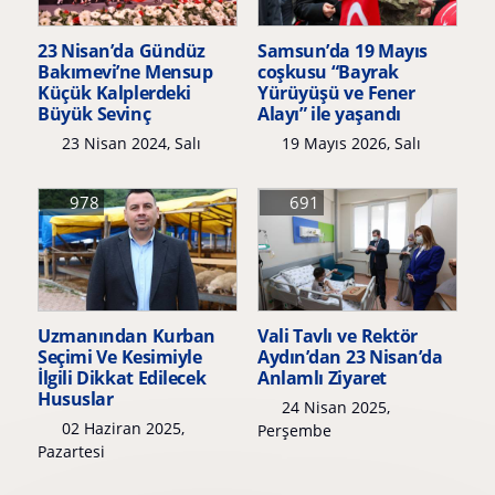
23 Nisan’da Gündüz
Samsun’da 19 Mayıs
Bakımevi’ne Mensup
coşkusu “Bayrak
Küçük Kalplerdeki
Yürüyüşü ve Fener
Büyük Sevinç
Alayı” ile yaşandı
23 Nisan 2024, Salı
19 Mayıs 2026, Salı
978
691
Uzmanından Kurban
Vali Tavlı ve Rektör
Seçimi Ve Kesimiyle
Aydın’dan 23 Nisan’da
İlgili Dikkat Edilecek
Anlamlı Ziyaret
Hususlar
24 Nisan 2025,
02 Haziran 2025,
Perşembe
Pazartesi