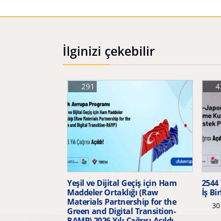
İlginizi çekebilir
291
4
Yeşil ve Dijital Geçiş için Ham
2544 
Maddeler Ortaklığı (Raw
İş Bir
Materials Partnership for the
30 
Green and Digital Transition-
RAMP) 2026 Yılı Çağrısı Açıldı