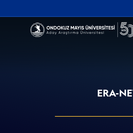
Erişilebilirlik menüsünü açmak için CTRL + U tuşlarını kullanabilirs
ERA-NET