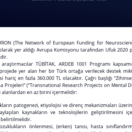
he Network of European Funding for Neuroscience 
 olarak yer aldığı Avrupa Komisyonu tarafından Ufuk 2020
dir.
tırmacılar TÜBİTAK, ARDEB 1001 Programı kapsamı v
projede yer alan her bir Türk ortağa verilecek destek mik
si hariç en fazla 360.000 TL olacaktır. Çağrı başlığı “Zihins
a Projeleri” (“Transnational Research Projects on Mental D
 alanlardan en az birini içermelidir:
arın patogenezi, etiyolojisi ve direnç mekanizmaları üzeri
ylaşılan kaynakların ve teknolojilerin geliştirilmesini iç
 belirtilmelidir.
kların önlenmesi, (erken) tanısı, hasta sınıflandırma