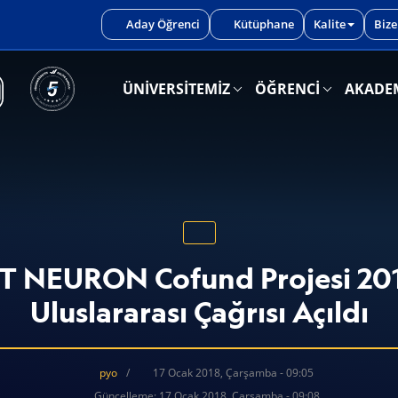
iniz.
Aday Öğrenci
Kütüphane
Kalite
Bize
ÜNİVERSİTEMİZ
ÖĞRENCİ
AKADE
 NEURON Cofund Projesi 20
Uluslararası Çağrısı Açıldı
pyo
17 Ocak 2018, Çarşamba - 09:05
Güncelleme: 17 Ocak 2018, Çarşamba - 09:08