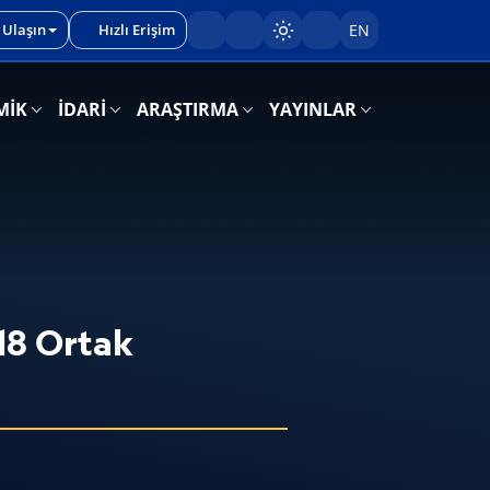
 Ulaşın
Hızlı Erişim
EN
Sayfayı karart/aç
MİK
İDARİ
ARAŞTIRMA
YAYINLAR
18 Ortak