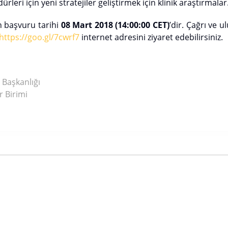
rleri için yeni stratejiler geliştirmek için klinik araştırmalar
 başvuru tarihi
08 Mart 2018 (14:00:00 CET)
’dir. Çağrı ve u
https://goo.gl/7cwrf7
internet adresini ziyaret edebilirsiniz.
 Başkanlığı
r Birimi