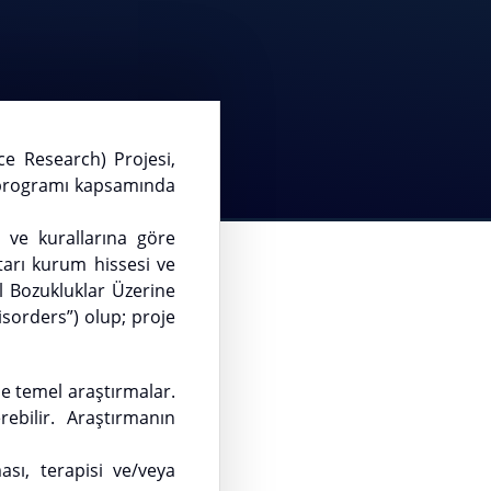
Research) Projesi,
 programı kapsamında
e kurallarına göre
tarı kurum hissesi ve
el Bozukluklar Üzerine
isorders”) olup; proje
ne temel araştırmalar.
erebilir. Araştırmanın
sı, terapisi ve/veya