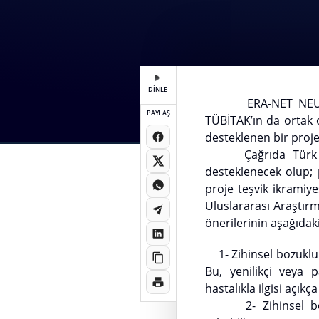
DİNLE
ERA-NET NEURON (T
PAYLAŞ
TÜBİTAK’ın da ortak
desteklenen bir proje
Çağrıda Türk araş
desteklenecek olup; 
proje teşvik ikramiye
Uluslararası Araştırm
önerilerinin aşağıdaki
1- Zihinsel bozuklukl
Bu, yenilikçi veya pa
hastalıkla ilgisi açıkça
2- Zihinsel bozuklu