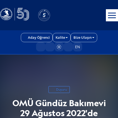
Erişilebilirlik menüsünü açmak için CTRL + U tuşlarını kullanabilirs
Aday Öğrenci
Kalite
Bize Ulaşın
EN
Sayfayı karart/aç
Duyuru
OMÜ Gündüz Bakımevi
29 Ağustos 2022'de