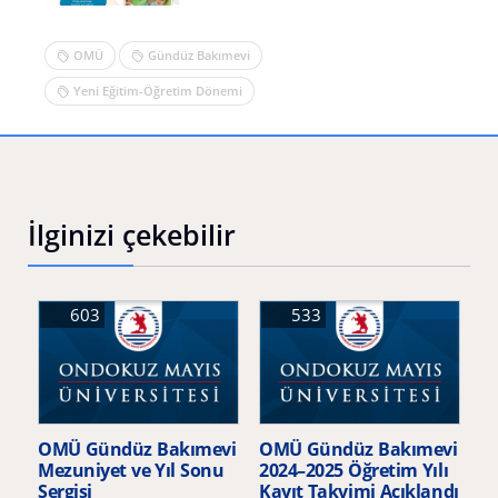
OMÜ
Gündüz Bakımevi
Yeni Eğitim-Öğretim Dönemi
İlginizi çekebilir
603
533
OMÜ Gündüz Bakımevi
OMÜ Gündüz Bakımevi
Mezuniyet ve Yıl Sonu
2024–2025 Öğretim Yılı
Sergisi
Kayıt Takvimi Açıklandı