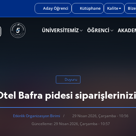
iniz.
Aday Öğrenci
Kütüphane
Kalite
Bize
ÜNİVERSİTEMİZ
ÖĞRENCİ
AKADE
Duyuru
l Bafra pidesi siparişleriniz
Etkinlik Organizasyon Birimi
29 Nisan 2026, Çarşamba - 10:56
Güncelleme: 29 Nisan 2026, Çarşamba - 10:57