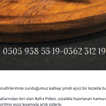
afirlerimize sunduğumuz kaliteyi şimdi eşsiz bir lezzetle b
atlarından biri olan Bafra Pidesi, ustalıkla hazırlanan hamuru
şirilmiş eşsiz kıvamıyla artık sizlerle.