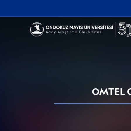
Erişilebilirlik menüsünü açmak için CTRL + U tuşlarını kullanabilirs
OMTEL Ote