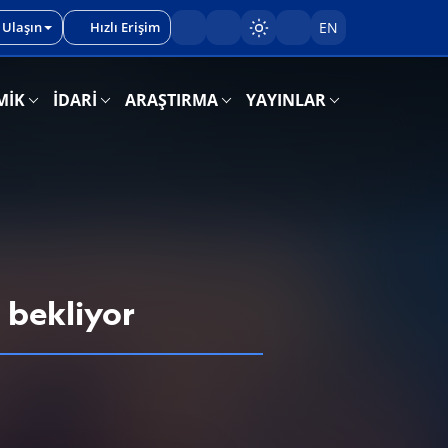
 Ulaşın
Hızlı Erişim
EN
Sayfayı karart/aç
MİK
İDARİ
ARAŞTIRMA
YAYINLAR
i bekliyor