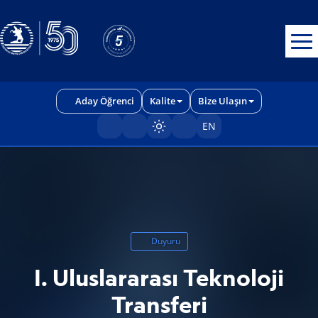
Erişilebilirlik menüsünü açmak için CTRL + U tuşlarını kullanabilirs
Aday Öğrenci
Kalite
Bize Ulaşın
EN
Sayfayı karart/aç
Duyuru
I. Uluslararası Teknoloji
Transferi