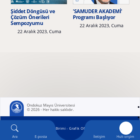
Şiddet Döngüsü ve
'SAMUDER AKADEMİ'
Çözüm Önerileri
Programı Başlıyor
Sempozyumu
22 Aralık 2023, Cuma
22 Aralık 2023, Cuma
Ondokuz Mayıs Üniversitesi
© 2026 - Her hakkı saklıdır.
(yeni sekmede açılır)
OMÜ Kurumsal İletişim Birimi - Grafik Ofisi
tarafından geliştirilmiştir.
Ara
E-posta
İletişim
Hızlı Erişim