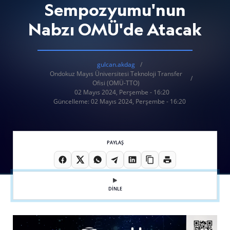
Sempozyumu'nun
Nabzı OMÜ'de Atacak
gulcan.akdag
Ondokuz Mayıs Üniversitesi Teknoloji Transfer
Ofisi (OMÜ-TTO)
02 Mayıs 2024, Perşembe - 16:20
Güncelleme: 02 Mayıs 2024, Perşembe - 16:20
PAYLAŞ
DİNLE