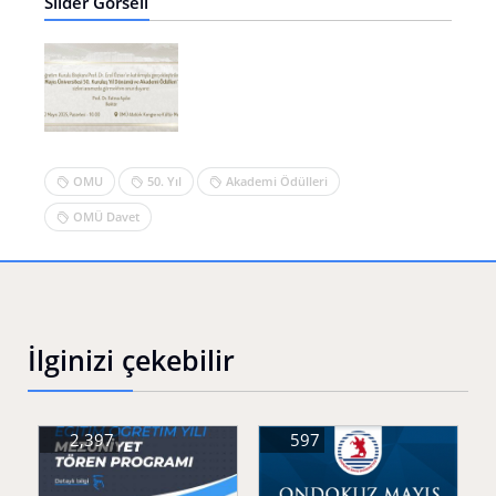
Slider Görseli
OMU
50. Yıl
Akademi Ödülleri
OMÜ Davet
İlginizi çekebilir
2,397
597