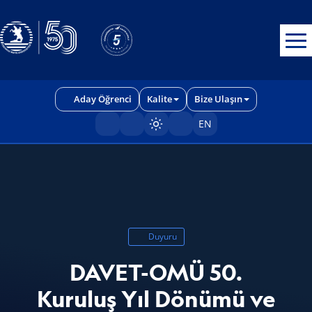
Erişilebilirlik menüsünü açmak için CTRL + U tuşlarını kullanabilirs
Aday Öğrenci
Kalite
Bize Ulaşın
EN
Sayfayı karart/aç
Duyuru
DAVET-OMÜ 50.
Kuruluş Yıl Dönümü ve