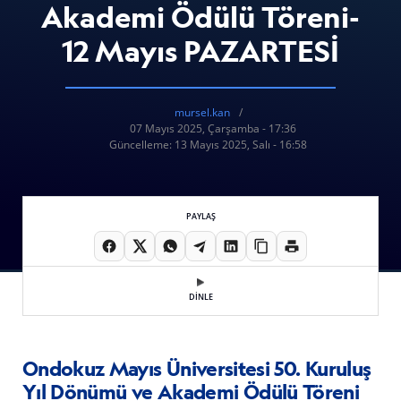
Akademi Ödülü Töreni-
12 Mayıs PAZARTESİ
mursel.kan
07 Mayıs 2025, Çarşamba - 17:36
Güncelleme: 13 Mayıs 2025, Salı - 16:58
PAYLAŞ
DİNLE
Ondokuz Mayıs Üniversitesi 50. Kuruluş
Yıl Dönümü ve Akademi Ödülü Töreni