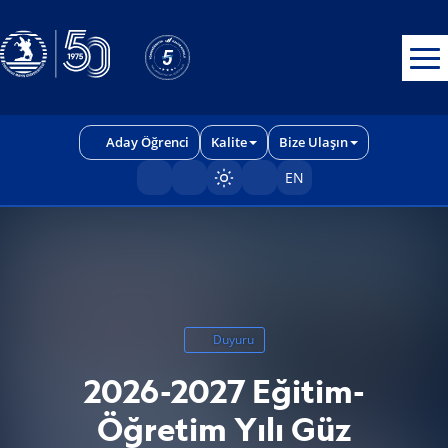
Erişilebilirlik menüsünü açmak için CTRL + U tuşlarını kullanabilirs
Aday Öğrenci
Kalite
Bize Ulaşın
EN
Sayfayı karart/aç
Duyuru
2026-2027 Eğitim-
Öğretim Yılı Güz