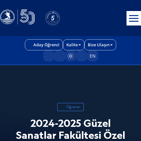
Erişilebilirlik menüsünü açmak için CTRL + U tuşlarını kullanabilirs
Aday Öğrenci
Kalite
Bize Ulaşın
EN
Sayfayı karart/aç
Öğrenci
2024-2025 Güzel
Sanatlar Fakültesi Özel