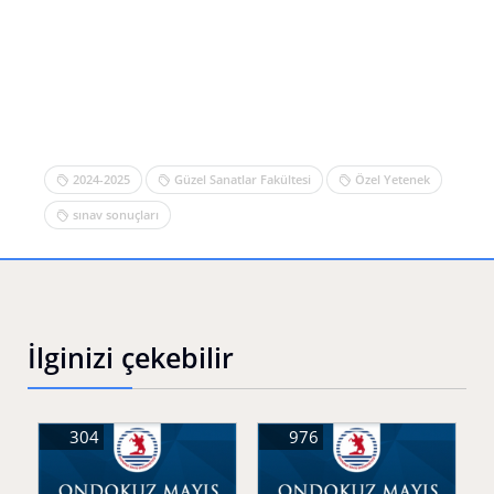
2024-2025
Güzel Sanatlar Fakültesi
Özel Yetenek
sınav sonuçları
İlginizi çekebilir
304
976