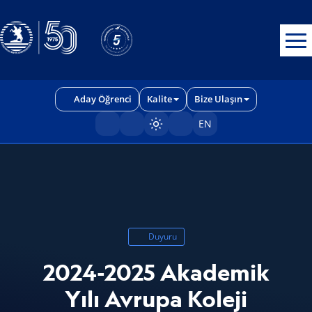
Erişilebilirlik menüsünü açmak için CTRL + U tuşlarını kullanabilirs
Aday Öğrenci
Kalite
Bize Ulaşın
EN
Sayfayı karart/aç
Duyuru
2024-2025 Akademik
Yılı Avrupa Koleji