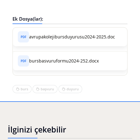
Ek Dosya(lar):
avrupakolejibursduyurusu2024-2025.doc
bursbasvuruformu2024-252.docx
burs
başvuru
duyuru
İlginizi çekebilir