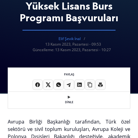
Yüksek Lisans Burs
Programı Başvuruları
Elif Şevik İnal
13 Kasım 2023, Pazartesi - 09:53
Güncelleme: 13 Kasım 2023, Pazartesi - 10:27
PAYLAŞ
DİNLE
Avrupa Birliği Başkanlığı tarafından, Türk özel
sektörü ve sivil toplum kuruluşları, Avrupa Koleji ve
Polonya Dışişleri Bakanlığı desteğiyle, akademik