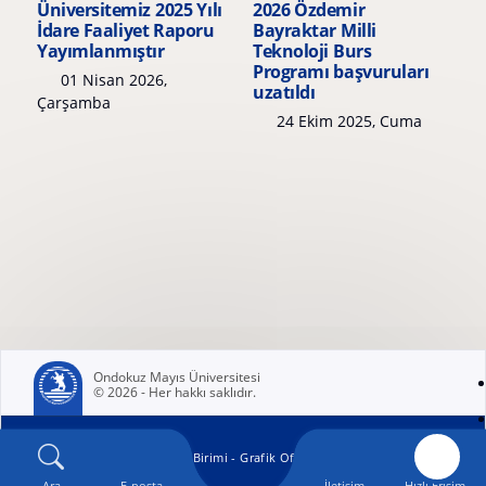
Üniversitemiz 2025 Yılı
2026 Özdemir
İdare Faaliyet Raporu
Bayraktar Milli
Yayımlanmıştır
Teknoloji Burs
Programı başvuruları
01 Nisan 2026,
uzatıldı
Çarşamba
24 Ekim 2025, Cuma
Ondokuz Mayıs Üniversitesi
© 2026 - Her hakkı saklıdır.
(yeni sekmede açılır)
OMÜ Kurumsal İletişim Birimi - Grafik Ofisi
tarafından geliştirilmiştir.
Ara
E-posta
İletişim
Hızlı Erişim