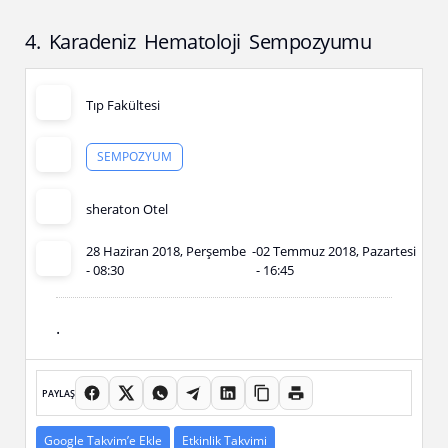
4. Karadeniz Hematoloji Sempozyumu
Tıp Fakültesi
SEMPOZYUM
sheraton Otel
28 Haziran 2018, Perşembe
-
02 Temmuz 2018, Pazartesi
- 08:30
- 16:45
.
PAYLAŞ
Google Takvim’e Ekle
Etkinlik Takvimi