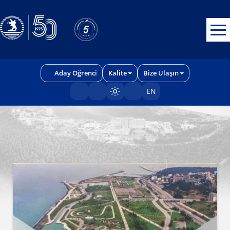
Erişilebilirlik menüsünü açmak için CTRL + U tuşlarını kullanabilirs
Aday Öğrenci
Kalite
Bize Ulaşın
EN
Sayfayı karart/aç