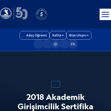
Erişilebilirlik menüsünü açmak için CTRL + U tuşlarını kullanabilirs
Aday Öğrenci
Kalite
Bize Ulaşın
EN
Sayfayı karart/aç
2018 Akademik
Girişimcilik Sertifika