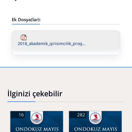
Ek Dosya(lar):
2018_akademik_girisimcilik_program_takvimi.pdf
İlginizi çekebilir
16
282