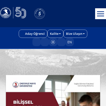
Erişilebilirlik menüsünü açmak için CTRL + U tuşlarını kullanabilirs
Aday Öğrenci
Kalite
Bize Ulaşın
EN
Sayfayı karart/aç