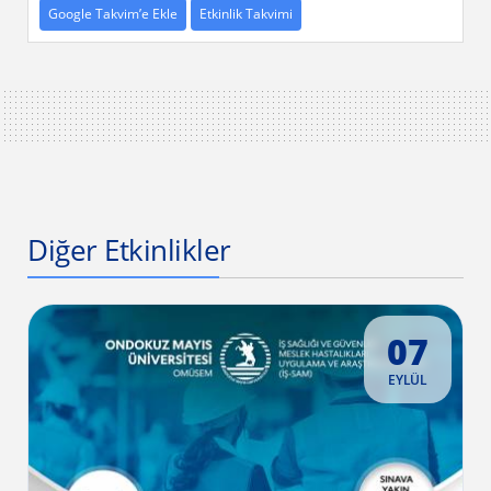
Google Takvim’e Ekle
Etkinlik Takvimi
Diğer Etkinlikler
07
EYLÜL