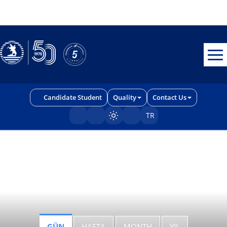
Erişilebilirlik menüsünü açmak için CTRL + U tuşlarını kullanabilirs
Candidate Student
Quality
Contact Us
TR
Sayfayı karart/aç
GÜN
HAFTA
MONTH
YIL