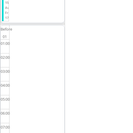
15
August
Friday
17:00
Before
01
01
02
03
04
05
06
07