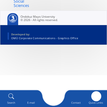
Social
Sciences
Ondokuz Mayıs University
© 2026 - All rights reserved.
Developed by:
OMÜ Corporate Communications - Graphics Office
Search
E-mail
Contact
Quick Links