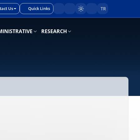
tact Us
Quick Links
TR
Sayfayı karart/aç
INISTRATIVE
RESEARCH