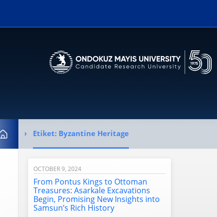
Erişilebilirlik menüsünü açmak için CTRL + U tuşlarını kullanabilirs
Etiket:
Byzantine Heritage
Home
OCTOBER 9, 2024
From Pontus Kings to Ottoman
Treasures: Asarkale Excavations
Begin, Promising New Insights into
Samsun’s Rich History