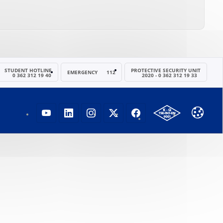
STUDENT HOTLINE
PROTECTIVE SECURITY UNIT
EMERGENCY
112
0 362 312 19 40
2020 - 0 362 312 19 33
OMÜ YOUTUBE SAYFASI
OMÜ LINKEDIN SAYFASI
OMÜ INSTAGRAM SAYFASI
OMÜ X (TWITTER) SAYFA
OMÜ FACEBOOK SA