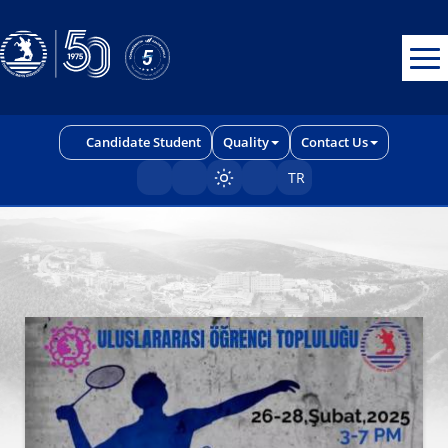
Erişilebilirlik menüsünü açmak için CTRL + U tuşlarını kullanabilirs
Candidate Student
Quality
Contact Us
TR
Sayfayı karart/aç